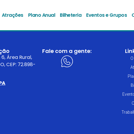
Atrações
Plano Anual
Bilheteria
Eventos e Grupos
ação
Fale com a gente:
Lin
6, Área Rural,
O
O, CEP: 72.898-
A
Pla
PA
B
Event
C
Traba