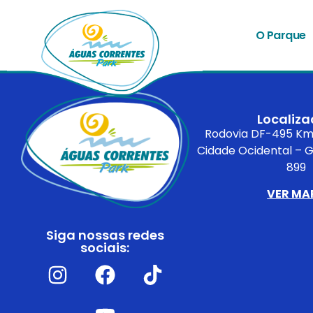
Acqua Park
O Parque
Localiz
Rodovia DF-495 Km 
Cidade Ocidental – G
899
VER MA
Siga nossas redes
sociais: