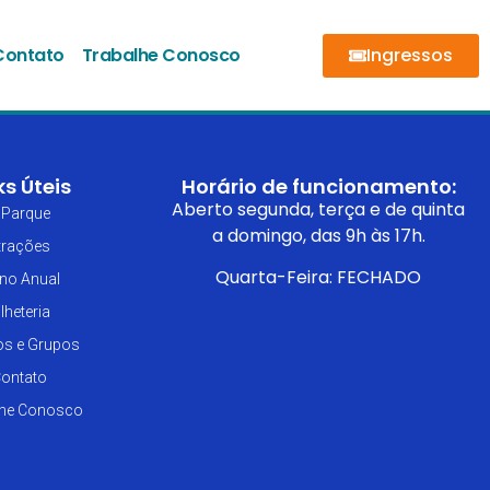
Contato
Trabalhe Conosco
Ingressos
ks Úteis
Horário de funcionamento:
Aberto segunda, terça e de quinta
 Parque
a domingo, das 9h às 17h.
trações
Quarta-Feira: FECHADO
no Anual
ilheteria
os e Grupos
ontato
lhe Conosco